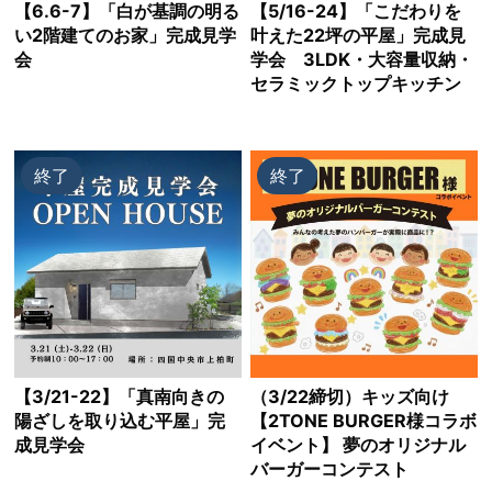
【6.6-7】「白が基調の明る
【5/16-24】「こだわりを
い2階建てのお家」完成見学
叶えた22坪の平屋」完成見
会
学会 3LDK・大容量収納・
セラミックトップキッチン
終了
終了
【3/21-22】「真南向きの
（3/22締切）キッズ向け
陽ざしを取り込む平屋」完
【2TONE BURGER様コラボ
成見学会
イベント】 夢のオリジナル
バーガーコンテスト