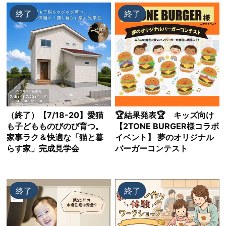
終了
終了
（終了）【7/18-20】愛猫
🏆結果発表🏆 キッズ向け
も子どもものびのび育つ。
【2TONE BURGER様コラボ
家事ラク＆快適な「猫と暮
イベント】 夢のオリジナル
らす家」完成見学会
バーガーコンテスト
終了
終了