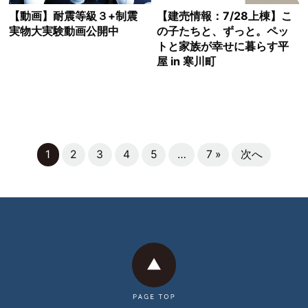
【動画】耐震等級３+制震
【建売情報：7/28上棟】こ
実物大実験動画公開中
の子たちと、ずっと。ペッ
トと家族が幸せに暮らす平
屋 in 寒川町
1
2
3
4
5
…
7 »
次へ