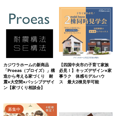
カジワラホームの新商品
【四国中央市の子育て家族
「Proeas（プロイズ）」構
必見！】キッズデザイン×家
造から考える家づくり 耐
事ラク 体感モデルハウ
震×大空間×パッシブデザイ
ス 最大2棟見学可能
ン【家づくり相談会】
募集中