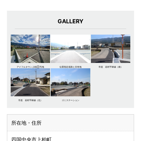
GALLERY
アイフルタウン上柏④号地
位置指定道路と共有地
市道 岩村平林線（南）
市道 岩村平林線（北）
ゴミステーション
所在地・住所
四国中央市上柏町