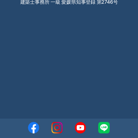
建築士事務所 一級 愛媛県知事登録 第2746号
め。
⑨ 当社商品のアフターサービス、メンテナンス等を提
供・実施するため。
⑩ GoogleやYahoo!等の広告配信事業者を利用した行動タ
ーゲティング広告の配信
⑪ お客様の趣味・嗜好等の把握のために当社が取得した属
性情報・行動履歴等の分析
（※１）お客様から取得したウェブサイトの閲覧履歴や購
買履歴等の情報を分析して、サービスの提供、広告配信等
をいたします。
（※２）当社以外の第三者から取得したお客様の趣味嗜
好・閲覧履歴等の情報を当社が既に有しているお客様の個
人情報と紐づけて利用する場合があります。この場合には
お客様からあらかじめ同意を取得するとともに、上記に掲
げる利用目的の範囲内において利用いたします。
(2) お客様の個人情報を前項以外の利用目的で利用する必
要が生じた場合には、次のいずれかに該当する場合を除