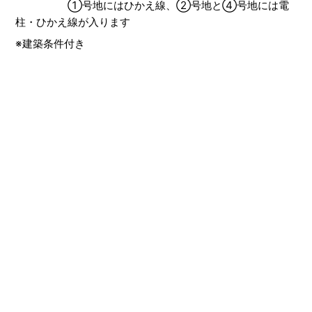
①号地にはひかえ線、②号地と④号地には電
柱・ひかえ線が入ります
※建築条件付き