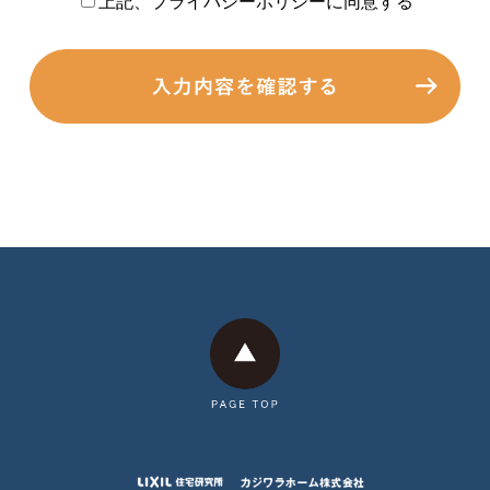
上記、プライバシーポリシーに同意する
に基づき、適切に取扱い、保護に努めます。
1.当社について
カジワラホーム株式会社
〒799-0113 愛媛県四国中央市妻鳥町1210-1
代表取締役 梶原 久夫
2.個人情報の取得
当社は、お客様ご本人の個人情報について、利用目的の達
成に必要な範囲内で適法かつ適正な手段により取得しま
す。
3.個人情報の利用目的
(1)取得した個人情報について次の利用目的の達成に必要な