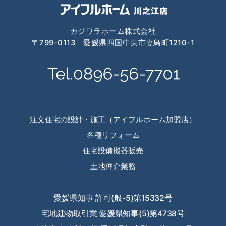
範囲内で利用します。
【お客様に関する個人情報】
① お客様に対し、当社が取り扱う住宅関連商品等や当社
カジワラホーム株式会社
のサービスを供給、販売するため。
〒799-0113 愛媛県四国中央市妻鳥町1210-1
② お客様ご本人から請求された当社商品や当社のサービ
スに関連する資料、カタログをお届けするため。
③ お客様に対して、当社商品や当社のサービスに関し
て、プランを提案するため。
④ お客様ご本人に対してダイレクトメール、電子メール
等による情報
注文住宅の設計・施工（アイフルホーム加盟店）
（当社商品や当社のサービスに関連するメールマガジンな
ど）をご提供するため。
各種リフォーム
⑤ キャンペーン等のお知らせをお客様にお届けするた
住宅設備機器販売
め。
⑥ お客様ご本人のご承認の下に、当社のお取引先に紹介
土地仲介業務
させていただくため。
⑦ 当社商品や当社のサービスについてお客様の利用状況
や満足度を調査するため。
愛媛県知事 許可(般-5)第15332号
⑧ 当社もしくは当社商品や当社のサービスに関連してお
宅地建物取引業 愛媛県知事(5)第4738号
客様ご本人から寄せられたご意見、ご要望にお応えするた