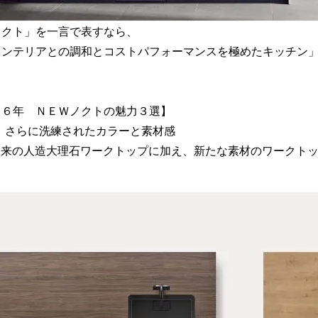
クト」を一言で表すなら、

インテリアとの調和とコストパフォーマンスを極めたキッチン」
２６年　ＮＥＷノクトの魅力３選】

　さらに洗練されたカラーと素材感

  従来の人造大理石ワークトップに加え、新たな素材のワークト