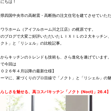
にちは！

媛県四国中央市の高耐震・高断熱の注文住宅を建てさせていただ
ジワラホーム（アイフルホーム川之江店）の梶原です。
前のブログで大変ご好評いただいたＬＩＸＩＬの２大キッチン、
ノクト」と「リシェル」の比較記事。

れからキッチンのトレンドも技術も、さら進化を遂げています。
で今回は

２０２６年４月以降の最新仕様】

テーマに、家づくりのプロ目線で「ノクト」と「リシェル」の魅
らしさを魅せる、高コスパキッチン「ノクト (Noct)」26.4】