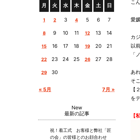
こん
月
火
水
木
金
土
日
愛
3
5
6
7
1
2
4
9
10
11
13
14
8
12
カ
以
16
17
18
20
21
15
19
「
23
24
25
27
28
22
26
あ
30
29
そこ
« 5月
7月 »
【
を
New
最新の記事
【私
祝！着工式 お客様と弊社「匠
の会」の皆様とのお顔合わせ