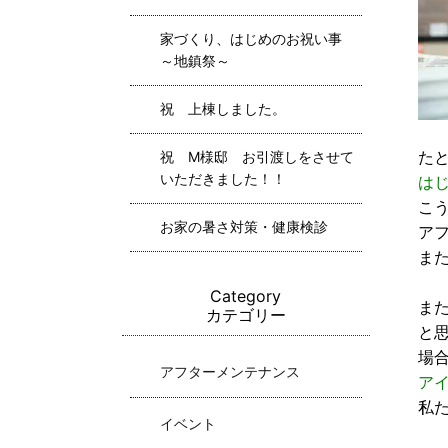
家づくり、はじめのお祝い事
～地鎮祭～
祝 上棟しました。
た
祝 M様邸 お引渡しをさせて
いただきました！！
は
こ
お家の暑さ対策・健康検診
ア
ま
Category
ま
カテゴリー
と
場
アフターメンテナンス
ア
私
イベント