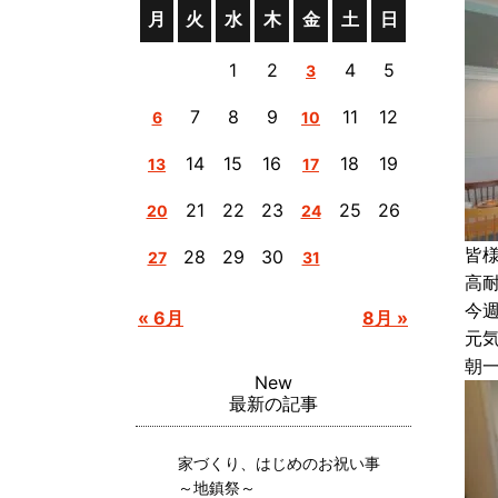
月
火
水
木
金
土
日
1
2
4
5
3
7
8
9
11
12
6
10
14
15
16
18
19
13
17
21
22
23
25
26
20
24
皆
28
29
30
27
31
高
今
« 6月
8月 »
元
朝
New
最新の記事
家づくり、はじめのお祝い事
～地鎮祭～