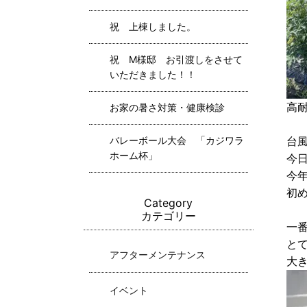
祝 上棟しました。
祝 M様邸 お引渡しをさせて
いただきました！！
高
お家の暑さ対策・健康検診
バレーボール大会 「カジワラ
台
ホーム杯」
今
今
初
Category
カテゴリー
一
と
アフターメンテナンス
大
イベント