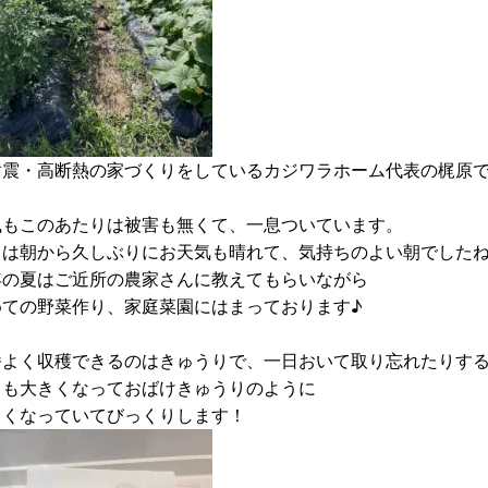
耐震・高断熱の家づくりをしているカジワラホーム代表の梶原
風もこのあたりは被害も無くて、一息ついています。
日は朝から久しぶりにお天気も晴れて、気持ちのよい朝でした
年の夏はご近所の農家さんに教えてもらいながら
めての野菜作り、家庭菜園にはまっております♪
番よく収穫できるのはきゅうりで、一日おいて取り忘れたりす
ても大きくなっておばけきゅうりのように
きくなっていてびっくりします！